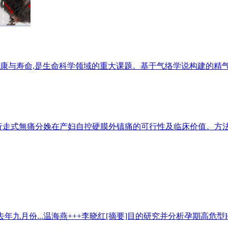
康与寿命,是生命科学领域的重大课题。基于气络学说构建的精
可行走式無痛分娩在产妇自控硬膜外镇痛的可行性及临床价值。方法选
九月份...温海燕+++李晓红[摘要]目的研究并分析孕期高危型H