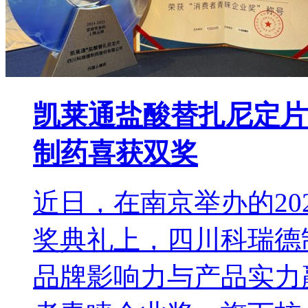
凯莱通盐酸替扎尼定片
制药喜获双奖
近日，在南京举办的202
奖典礼上，四川科瑞德
品牌影响力与产品实力