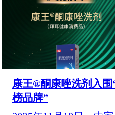
康王®酮康唑洗剂入围“2
榜品牌”