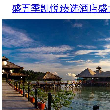
盛五季凯悦臻选酒店盛