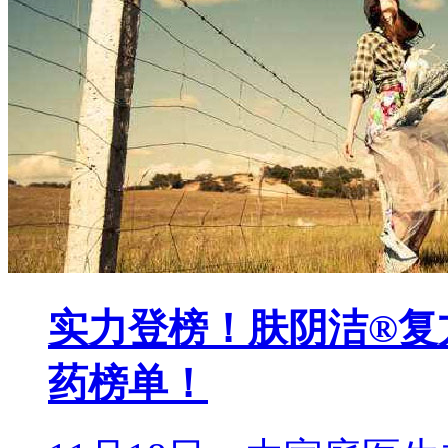
实力登榜！肤阴洁®复
药榜单！