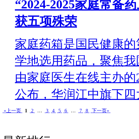
“2024-2025家庭
获五项殊荣
家庭药箱是国民健康的
学地选用药品，聚焦我国
由家庭医生在线主办的2
公布，华润江中旗下四
«上一页
1
2
…
3
4
5
6
…
7
8
下一页»