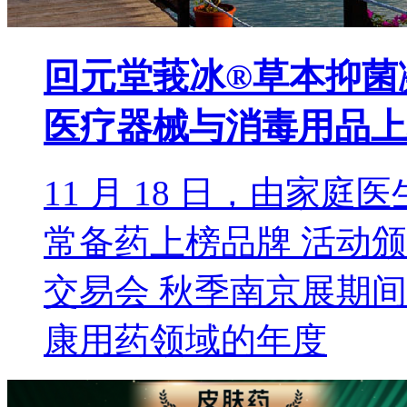
回元堂莪冰®草本抑菌凝胶
医疗器械与消毒用品上
11 月 18 日，由家庭医
常备药上榜品牌 活动颁奖
交易会 秋季南京展期
康用药领域的年度