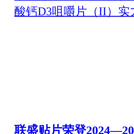
酸钙D3咀嚼片（II）实
联盛贴片荣登2024—