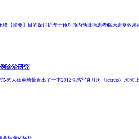
永峰【摘要】目的探讨护理干预对颅内动脉瘤患者临床康复效果的影
5例诊治研究
艺人徐至琦最近出了一本2012性感写真月历《secrets》,短
链条标准化标杆