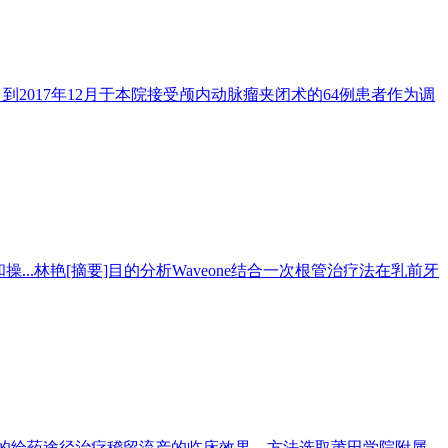
到2017年12月于本院接受颅内动脉瘤夹闭术的64例患者作为调
..林艳[摘要]目的分析Waveone结合一次根管治疗法在乳前牙
不同的给药途径治疗稽留流产的临床效果。方法选取莆田学院附属