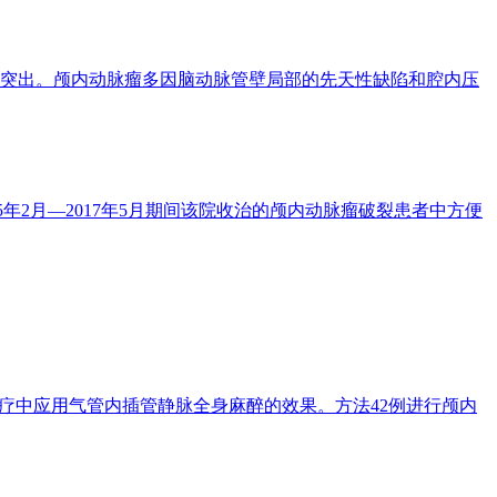
突出。颅内动脉瘤多因脑动脉管壁局部的先天性缺陷和腔内压
5年2月—2017年5月期间该院收治的颅内动脉瘤破裂患者中方便
治疗中应用气管内插管静脉全身麻醉的效果。方法42例进行颅内