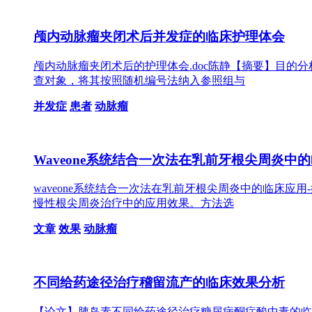
颅内动脉瘤夹闭术后并发症的临床护理体会
颅内动脉瘤夹闭术后的护理体会.doc陈静【摘要】目的分
查对象，将其按照随机编号法纳入参照组与
并发症
患者
动脉瘤
Waveone系统结合一次法在乳前牙根尖周炎中
waveone系统结合一次法在乳前牙根尖周炎中的临床应用
慢性根尖周炎治疗中的应用效果。方法选
文章
效果
动脉瘤
不同给药途径治疗稽留流产的临床效果分析
【论文】胰岛素不同给药途径治疗糖尿病酮症酸中毒的临.