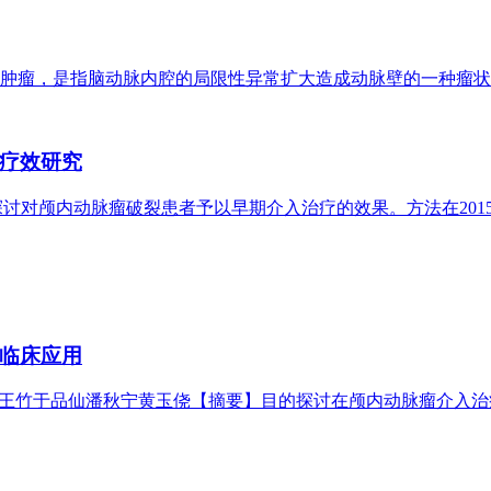
瘤，是指脑动脉内腔的局限性异常扩大造成动脉壁的一种瘤状
疗效研究
的探讨对颅内动脉瘤破裂患者予以早期介入治疗的效果。方法在201
临床应用
艳丽王竹于品仙潘秋宁黄玉侥【摘要】目的探讨在颅内动脉瘤介入