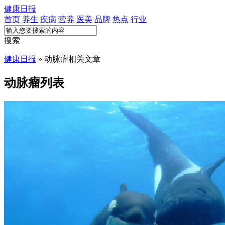
健康日报
首页
养生
疾病
营养
医美
品牌
热点
行业
搜索
健康日报
» 动脉瘤相关文章
动脉瘤列表