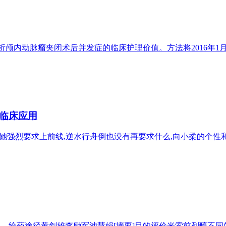
析颅内动脉瘤夹闭术后并发症的临床护理价值。方法将2016年1月
的临床应用
-她强烈要求上前线,逆水行舟倒也没有再要求什么,向小柔的个性和操.
..-给药途径黄剑雄李励军池慧娟[摘要]目的评价米索前列醇