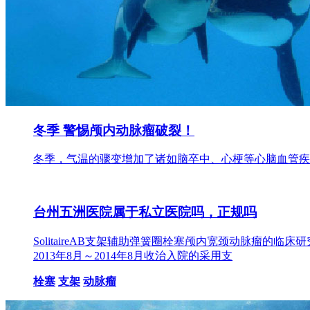
冬季 警惕颅内动脉瘤破裂！
冬季，气温的骤变增加了诸如脑卒中、心梗等心脑血管疾
台州五洲医院属于私立医院吗，正规吗
SolitaireAB支架辅助弹簧圈栓塞颅内宽颈动脉瘤的临
2013年8月～2014年8月收治入院的采用支
栓塞
支架
动脉瘤