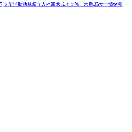
,支架辅助动脉瘤介入栓塞术成功实施。术后,杨女士情绪稳