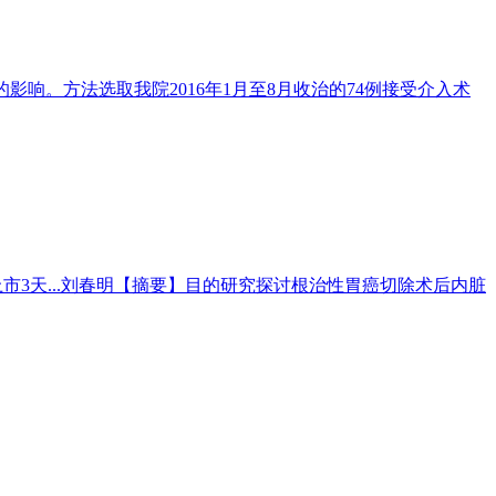
响。方法选取我院2016年1月至8月收治的74例接受介入术
短上市3天...刘春明【摘要】目的研究探讨根治性胃癌切除术后内脏