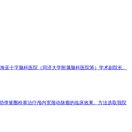
海蓝十字脑科医院（同济大学附属脑科医院筹）学术副院长、
B）支架辅助弹簧圈栓塞治疗颅内宽颈动脉瘤的临床效果。方法选取我院