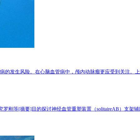
病的发生风险。在心脑血管病中，颅内动脉瘤更应受到关注。上
床研究罗刚等[摘要]目的探讨神经血管重塑装置（solitaireA