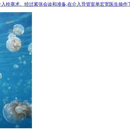
介入栓塞术。经过紧张会诊和准备,在介入导管室单宏宽医生操作下