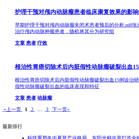
护理干预对颅内动脉瘤患者临床康复效果的影响
早期护理干预对颅内动脉瘤夹闭术患者预后的分析.pdf张
治疗颅内动脉肿瘤患者，随机将其分为研究组
文章
患者
疗效
根治性胃癌切除术后内脏假性动脉瘤破裂出血1
根治性胃癌切除术后内脏假性动脉瘤破裂出血15例诊治研究-
假性动脉瘤破裂出血的临床表现和特征
文章
患者
动脉瘤
«上一页
1
2
…
3
下一页»
最新排行
科技重塑冬虫夏草产业格局，东阳光鲜虫草打造全