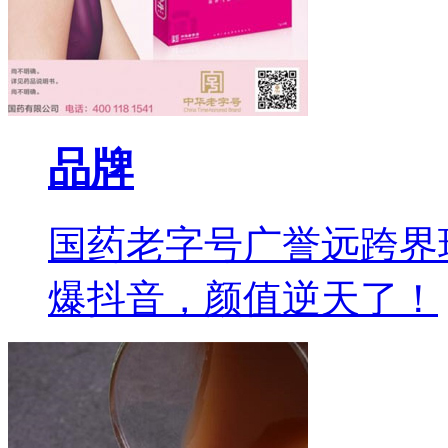
品牌
国药老字号广誉远跨界
爆抖音，颜值逆天了！