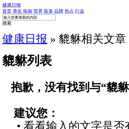
健康日报
首页
养生
疾病
营养
医美
品牌
热点
行业
搜索
健康日报
» 貔貅相关文章
貔貅列表
抱歉，没有找到与“
貔貅
建议您：
• 看看输入的文字是否