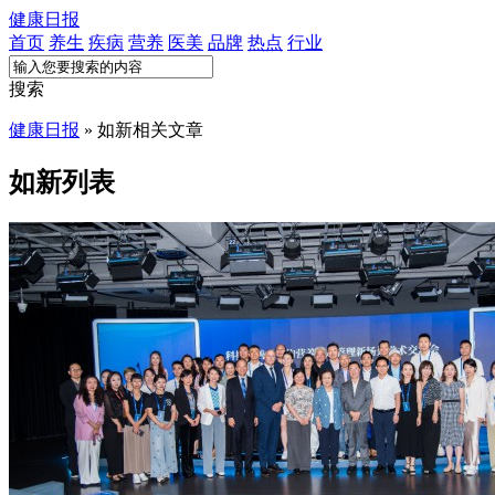
健康日报
首页
养生
疾病
营养
医美
品牌
热点
行业
搜索
健康日报
» 如新相关文章
如新列表