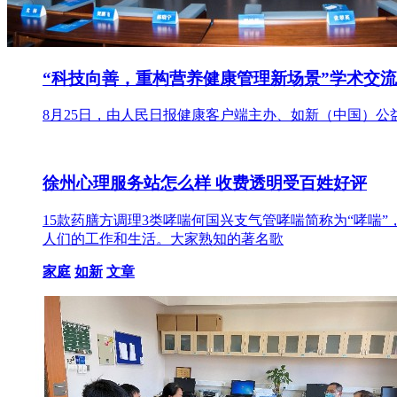
“科技向善，重构营养健康管理新场景”学术交
8月25日，由人民日报健康客户端主办、如新（中国）
徐州心理服务站怎么样 收费透明受百姓好评
15款药膳方调理3类哮喘何国兴支气管哮喘简称为“哮喘
人们的工作和生活。大家熟知的著名歌
家庭
如新
文章