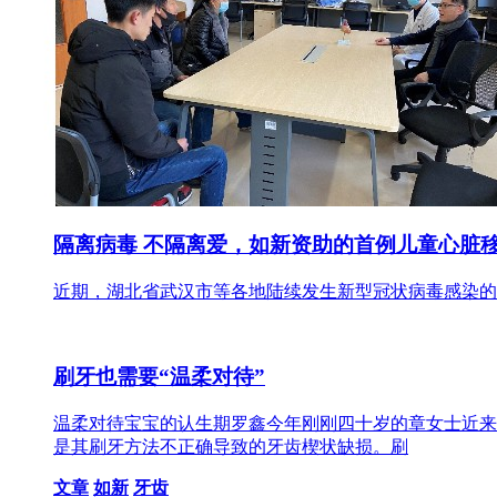
隔离病毒 不隔离爱，如新资助的首例儿童心脏
近期，湖北省武汉市等各地陆续发生新型冠状病毒感染的
刷牙也需要“温柔对待”
温柔对待宝宝的认生期罗鑫今年刚刚四十岁的章女士近来
是其刷牙方法不正确导致的牙齿楔状缺损。刷
文章
如新
牙齿