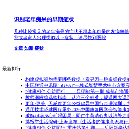
识别老年痴呆的早期症状
几种比较常见的老年痴呆的症状王群老年痴呆的发病率随
您或者家人出现类似以下症状，请尽快到医院
文章
如新
症状
最新排行
构建虚拟细胞需要哪些数据？看寻因一胞多维数据
中国联通中讯院“5G+AI“一栈式智慧手术中心方
“健康相伴 公益同行”——昆明站第一期 成都市海
教师润喉糖选购指南：认准三个标准，规避两大误
更年·更美 | 无感度更年公益倡导中国行走进深圳
通用技术环球医疗承办2026中国康复医学会智能
破解职场身心耗竭困局：同仁牛黄清心丸以清补之
博报堂生活综研·上海发布《生活者的健康意识与行为
“健康相伴 公益同行”重庆站第七期——岳阳新华