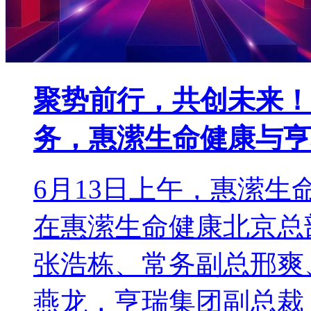
聚势前行，共创未来！
务，惠潆生命健康与亨
6月13日上午，惠潆
在惠潆生命健康北京总
张浩栋、常务副总邢爽
燕龙，亨瑞集团副总裁