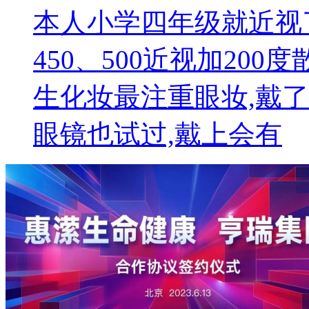
本人小学四年级就近视
450、500近视加20
生化妆最注重眼妆,戴
眼镜也试过,戴上会有