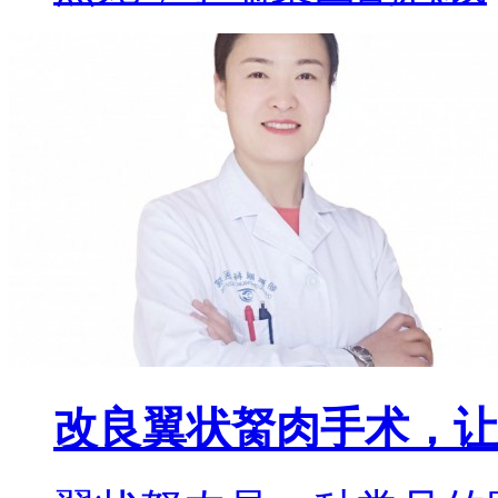
改良翼状胬肉手术，让