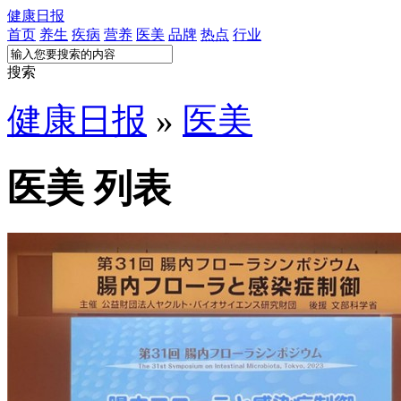
健康日报
首页
养生
疾病
营养
医美
品牌
热点
行业
搜索
健康日报
»
医美
医美 列表