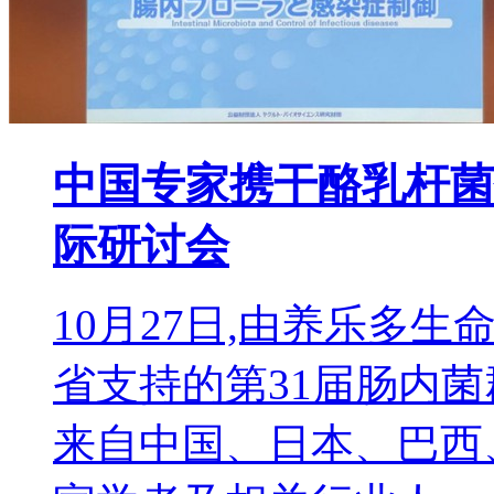
中国专家携干酪乳杆菌
际研讨会
10月27日,由养乐多
省支持的第31届肠内菌
来自中国、日本、巴西