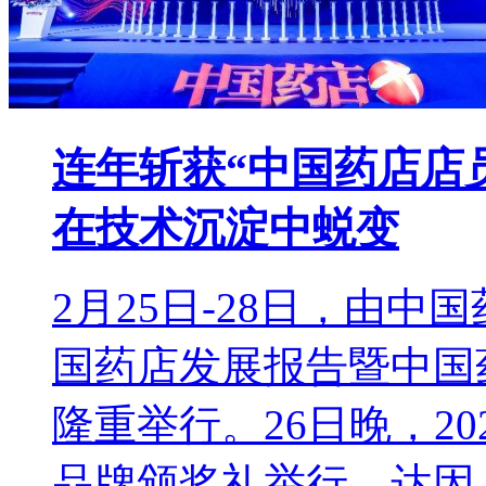
连年斩获“中国药店店
在技术沉淀中蜕变
2月25日-28日，由中国
国药店发展报告暨中国
隆重举行。26日晚，2
品牌颁奖礼举行。达因