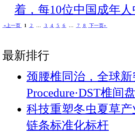
着，每10位中国成年人
«上一页
1
2
…
3
4
5
6
…
7
8
下一页»
最新排行
颈腰椎同治，全球新突破！
Procedure·DST
科技重塑冬虫夏草产
链条标准化标杆