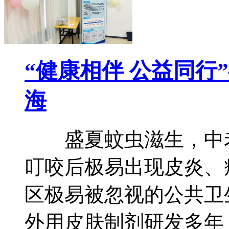
“健康相伴 公益同行
海
盛夏蚊虫滋生，中老
叮咬后极易出现皮炎、
区极易被忽视的公共卫
外用皮肤制剂研发多年