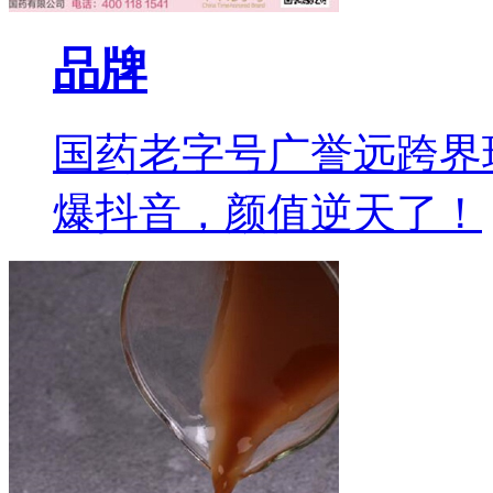
品牌
国药老字号广誉远跨界
爆抖音，颜值逆天了！