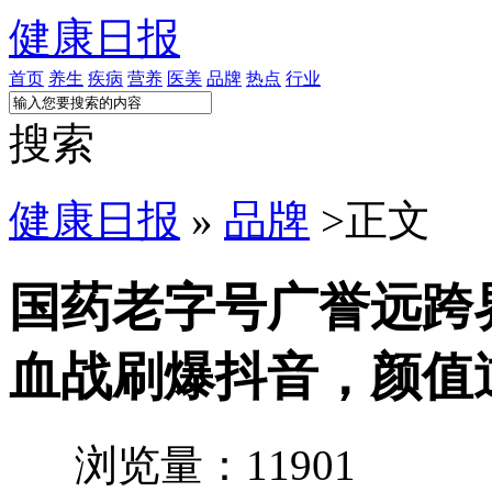
健康日报
首页
养生
疾病
营养
医美
品牌
热点
行业
搜索
健康日报
»
品牌
>
正文
国药老字号广誉远跨
血战刷爆抖音，颜值
浏览量：11901