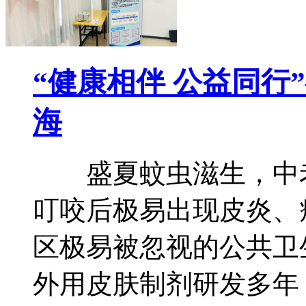
“健康相伴 公益同行
海
盛夏蚊虫滋生，中老
叮咬后极易出现皮炎、
区极易被忽视的公共卫
外用皮肤制剂研发多年