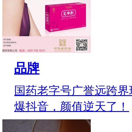
品牌
国药老字号广誉远跨界
爆抖音，颜值逆天了！