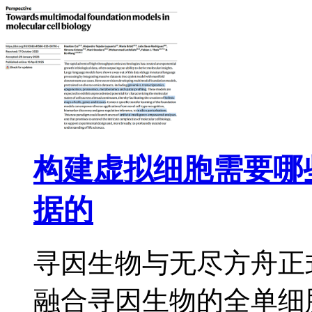
构建虚拟细胞需要哪
据的
寻因生物与无尽方舟正
融合寻因生物的全单细