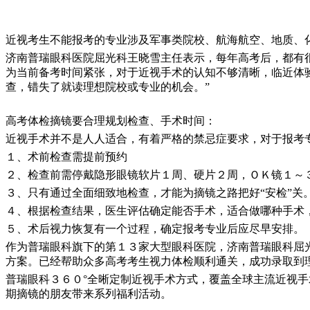
近视考生不能报考的专业涉及军事类院校、航海航空、地质、
济南普瑞眼科医院屈光科王晓雪主任表示，每年高考后，都有
为当前备考时间紧张，对于近视手术的认知不够清晰，临近体
查，错失了就读理想院校或专业的机会。”
高考体检摘镜要合理规划检查、手术时间：
近视手术并不是人人适合，有着严格的禁忌症要求，对于报考
１、术前检查需提前预约
２、检查前需停戴隐形眼镜软片１周、硬片２周，ＯＫ镜１～
３、只有通过全面细致地检查，才能为摘镜之路把好“安检”关
４、根据检查结果，医生评估确定能否手术，适合做哪种手术
５、术后视力恢复有一个过程，确定报考专业后应尽早安排。
作为普瑞眼科旗下的第１３家大型眼科医院，济南普瑞眼科屈
方案。已经帮助众多高考考生视力体检顺利通关，成功录取到
普瑞眼科３６０°全晰定制近视手术方式，覆盖全球主流近视
期摘镜的朋友带来系列福利活动。