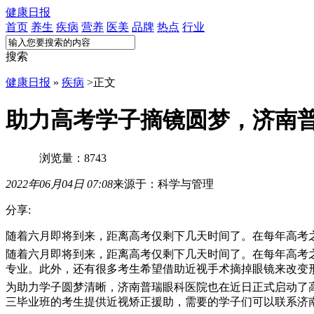
健康日报
首页
养生
疾病
营养
医美
品牌
热点
行业
搜索
健康日报
»
疾病
>
正文
助力高考学子摘镜圆梦，济南
浏览量：8743
2022年06月04日 07:08
来源于：科学与管理
分享:
随着六月即将到来，距离高考仅剩下几天时间了。在每年高考
随着六月即将到来，距离高考仅剩下几天时间了。在每年高考
专业。此外，还有很多考生希望借助近视手术摘掉眼镜来改变
为助力学子圆梦清晰，济南普瑞眼科医院也在近日正式启动了
三毕业班的考生提供近视矫正援助，需要的学子们可以联系济