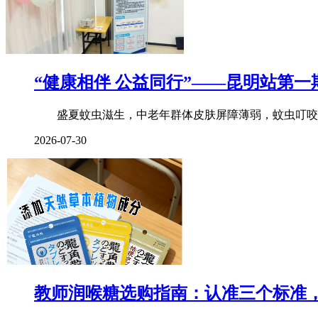
“健康相伴 公益同行”——昆明站第一
盛夏蚊虫滋生，中老年群体皮肤屏障薄弱，蚊虫叮咬后
2026-07-30
教师润喉糖选购指南：认准三个标准