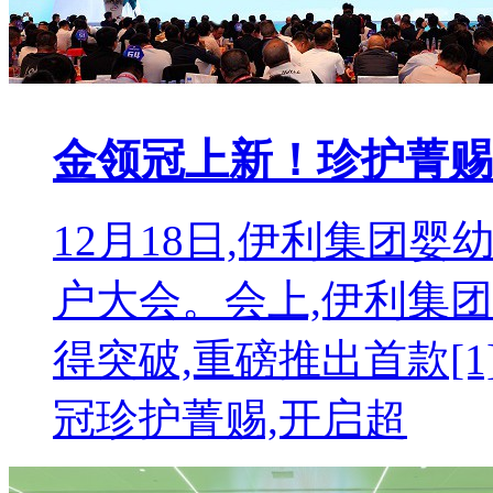
金领冠上新！珍护菁赐
12月18日,伊利集团婴
户大会。会上,伊利集
得突破,重磅推出首款[
冠珍护菁赐,开启超