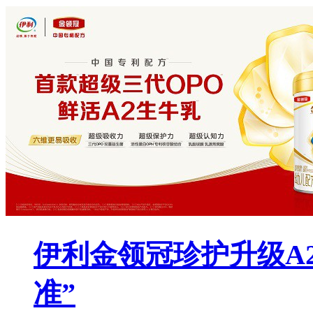
伊利金领冠珍护升级A
准”