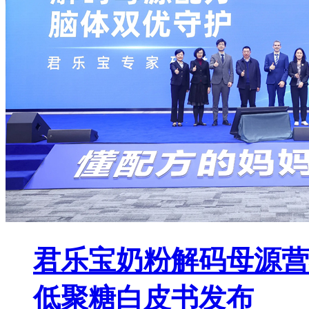
君乐宝奶粉解码母源营
低聚糖白皮书发布