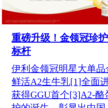
重磅升级！金领冠珍护
标杆
伊利金领冠明星大单品
鲜活A2生牛乳[1]全面
获得GGU首个[3]A2
护的诞生，彰显出中国