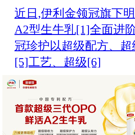
近日,伊利金领冠旗下
A2型生牛乳[1]全面进
冠珍护以超级配方、超级
[5]工艺、超级[6]