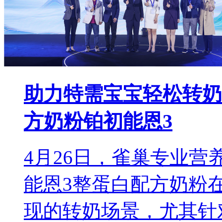
助力特需宝宝轻松转奶
方奶粉铂初能恩3
4月26日，雀巢专业
能恩3整蛋白配方奶粉
现的转奶场景，尤其针对