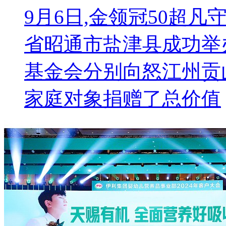
9月6日,金领冠50超凡
省昭通市盐津县成功举
基金会分别向怒江州贡
家庭对象捐赠了总价值