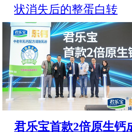
状消失后的整蛋白转
君乐宝首款2倍原生钙