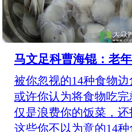
马文足科曹海锟：老年
被你忽视的14种食物
或许你认为将食物吃完
仅是浪费你的饭菜，还
这些你不以为意的14种