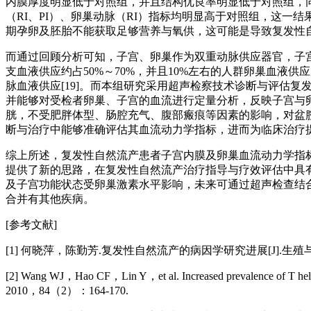
内膜厚度明显低于对照组，并且结构优良率明显低于对照组，同
（RI、PI）、卵巢动脉（RI）指标均明显高于对照组，这
期孕卵及胚胎不能获取足够营养与氧供，这可能是导致复发性自然流
而通过回顾分析可知，子宫、卵巢作为双重动脉供应器官，子宫
支血液供应约占50%～70%，并且10%左右的人群卵巢血
脉血液供应[19]。而本组研究采用超声检察技术诊断与评估
并能够对受检者卵巢、子宫的血流进行定量分析，反映子宫与卵
胱，不受肥胖体型、肠腔充气、腹部瘢痕等因素的影响，对盆
断与治疗中能够准确评估其血流动力学指标，进而为临床治疗提供具
综上所述，复发性自然流产患者子宫内膜及卵巢血流动力学指
提供了新的思路，在复发性自然流产治疗指导与疗效评估中具
及子宫功能状态受卵巢激素水平影响，未来可通过超声检查结
合并有其他疾病。
[参考文献]
[1] 何晓萍，陈勤芳.复发性自然流产的病因学研究进展[J].生殖与避孕
[2] Wang WJ，Hao CF，Lin Y，et al. Increased prevalence of T helper
2010，84（2）：164-170.