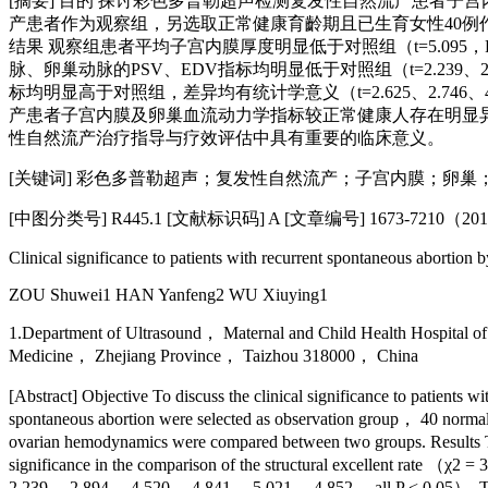
[摘要] 目的 探讨彩色多普勒超声检测复发性自然流产患者子宫
产患者作为观察组，另选取正常健康育齡期且已生育女性40
结果 观察组患者平均子宫内膜厚度明显低于对照组（t=5.095，P
脉、卵巢动脉的PSV、EDV指标均明显低于对照组（t=2.239、2.89
标均明显高于对照组，差异均有统计学意义（t=2.625、2.746、4.7
产患者子宫内膜及卵巢血流动力学指标较正常健康人存在明显
性自然流产治疗指导与疗效评估中具有重要的临床意义。
[关键词] 彩色多普勒超声；复发性自然流产；子宫内膜；卵巢
[中图分类号] R445.1 [文献标识码] A [文章编号] 1673-7210（201
Clinical significance to patients with recurrent spontaneous abortion
ZOU Shuwei1 HAN Yanfeng2 WU Xiuying1
1.Department of Ultrasound， Maternal and Child Health Hospital 
Medicine， Zhejiang Province， Taizhou 318000， China
[Abstract] Objective To discuss the clinical significance to patient
spontaneous abortion were selected as observation group， 40 normal h
ovarian hemodynamics were compared between two groups. Results The
significance in the comparison of the structural excellent rate （χ2
2.239， 2.894， 4.520， 4.841， 5.021， 4.852， all P < 0.05）. There w