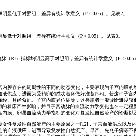
低于对照组，差异有统计学意义（P < 0.05）。见表2。
低于对照组，差异有统计学意义（P < 0.05）。见表3。
动脉（RI）指标均明显高于对照组，差异有统计学意义（P < 0.0
宫内膜存在的周期性的不同的动态变化，主要表现为子宫内膜的
液供应，进而为受精卵的成功着床做好准备[5-6]。若这种子
痛经、月经紊乱、子宫内膜异位症等，这类患者一般诊断难度较
受精卵的着床产生影响，并且子宫动脉的血流动力学变化也在一定
内膜、卵巢血流动力学指标的变化对复发性自然流产的诊断以及治疗
女性复发性自然流产的主要原因之一[12]，子宫血液供应以及
的血液供应，进而导致复发性自然流产、早产、先兆子痫等不良结局