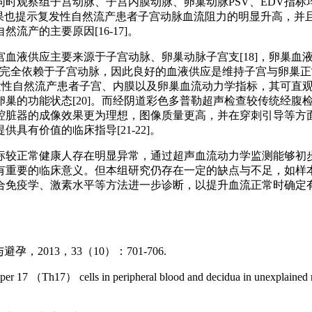
时观察组子宫动脉、子宫内膜动脉、卵巢动脉PSV、EDV指标均
一结果也提示复发性自然流产患者子宫动脉血流阻力的明显升高，
产的主要原因[16-17]。
血液供应主要来源于子宫动脉、卵巢动脉子宫支[18]，卵巢血
液供应完全依赖于子宫动脉，因此良好的血液供应是维持子宫与卵
复发性自然流产患者子宫、内膜以及卵巢血流动力学指标，其可直
巢的功能状态[20]。而经阴道彩色多普勒超声检查较传统经腹
腔脏器的成像效果更为理想，图像质量更高，并在穿刺引导等方
有价值的临床指导[21-22]。
标较正常健康人存在明显异常，通过超声血流动力学监测能够初
有重要的临床意义。但本组研究仍存在一定的缺点与不足，如样
合免疫学、激素水平等方法进一步诊断，以提升血流正常时确定
，2013，33（10）：701-706.
 17 （Th17） cells in peripheral blood and decidua in unexplained re