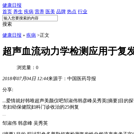
健康日报
首页
养生
疾病
营养
医美
品牌
热点
行业
搜索
健康日报
»
疾病
>
正文
超声血流动力学检测应用于复
浏览量：0
2018年07月04日 12:44
来源于：中国医药导报
分享:
...爱情就好韩唯超声美颜仪吧邹淑伟韩彦峰吴秀英[摘要]目的
市妇幼保健院妇科门诊收治的25例复
...爱情就好 韩唯超声美颜仪吧
邹淑伟 韩彦峰 吴秀英