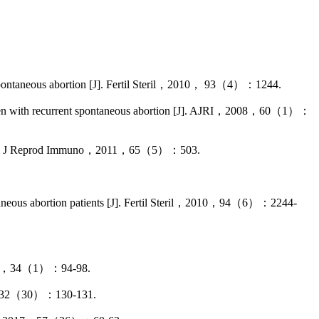
 spontaneous abortion [J]. Fertil Steril，2010， 93（4）：1244.
 women with recurrent spontaneous abortion [J]. AJRI，2008，60（1）：
[J]. Am J Reprod Immuno，2011，65（5）：503.
aneous abortion patients [J]. Fertil Steril，2010，94（6）：2244-
（1）：94-98.
0）：130-131.