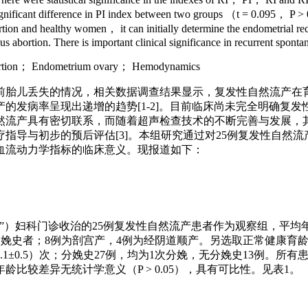
cant difference in PI index between two groups （t = 0.095， P > 0.0
ion and healthy women， it can initially determine the endometrial r
us abortion. There is important clinical significance in recurrent spont
abortion； Endometrium ovary； Hemodynamics
周前胎儿丢失的情况，相关数据调查结果显示，复发性自然流产在育
的发病率呈现出递增的趋势[1-2]。目前临床尚未完全明确复
然流产具有密切联系，而随着超声检查技术的不断完善与发展，
指导与初步的预后评估[3]。本组研究通过对25例复发性自然流
血流动力学指标的临床意义。现报道如下：
院”）妇科门诊收治的25例复发性自然流产患者作为观察组，平均年龄
上分娩史者；8例为剖宫产，4例为经阴道顺产。另选取正常健康育龄期
1.1±0.5）次；分娩史27例，均为1次分娩，无分娩史13例
较差异无统计学意义（P > 0.05），具有可比性。见表1。