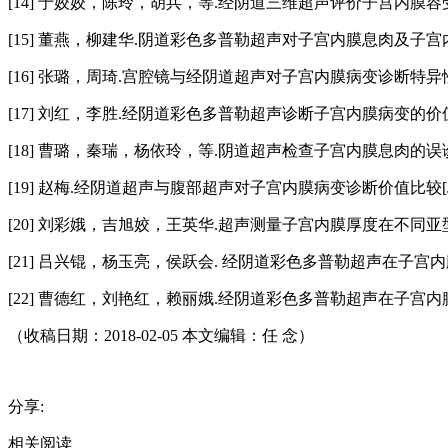
[14] 于姣姣，陈玲，胡兵，等.经阴道三维超声评价子宫内膜容受性
[15] 董燕，柳建华.阴道彩色多普勒超声对子宫内膜息肉及子宫内膜癌
[16] 张璐，周琦.宫腔镜与经阴道超声对子宫内膜病变诊断特异性、敏
[17] 刘红，李胜.经阴道彩色多普勒超声诊断子宫内膜病变的价值[J].
[18] 曹璐，秦瑞，杨依玲，等.阴道超声检查子宫内膜息肉的误诊漏诊
[19] 赵梅.经阴道超声与腹部超声对子宫内膜病变诊断价值比较[J].
[20] 刘彩娥，吉旭姣，王英华.超声测量子宫内膜厚度在不同亚型绝经
[21] 吕兴锟，杨玉亮，侯跃会. 经阴道彩色多普勒超声在子宫内膜病
[22] 曹德红，刘艳红，赖丽娥.经阴道彩色多普勒超声在子宫内膜病变诊
（收稿日期：2018-02-05 本文编辑：任 念）
分享:
相关阅读