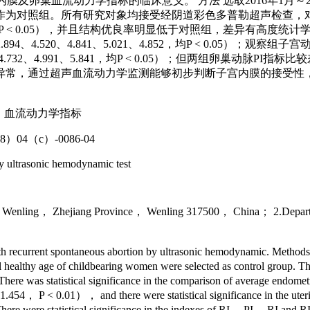
内膜及卵巢血流动力学指标的临床意义。 方法 选取2016年1月～
例作为对照组。所有研究对象均接受经阴道彩色多普勒超声检查，
 < 0.05），并且结构优良率明显低于对照组，差异有高度统计学意义（
4、4.520、4.841、5.021、4.852，均P < 0.05）；观
32、4.991、5.841，均P < 0.05）；但两组卵巢动脉PI指标比较
异常，通过超声血流动力学监测能够初步判断子宫内膜的接受性
；血流动力学指标
8）04（c）-0086-04
 by ultrasonic hemodynamic test
of Wenling， Zhejiang Province， Wenling 317500， China； 2.Departme
s with recurrent spontaneous abortion by ultrasonic hemodynamic. Metho
ealthy age of childbearing women were selected as control group. The 
re was statistical significance in the comparison of average endomet
 = 31.454， P < 0.01）， and there were statistical significance in the 
ere statistical significance in the indexes of RI， PI， RI and RI， 