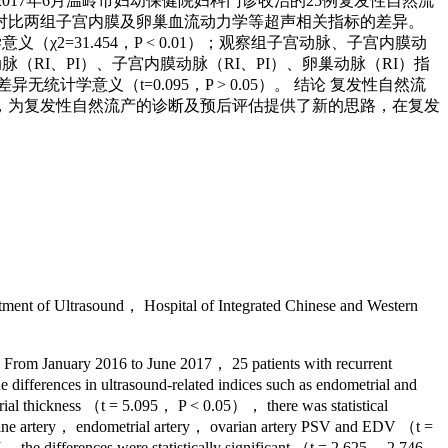
2017年6月温岭市妇幼保健院妇科门诊收治的25例复发性自然流
对比两组子宫内膜及卵巢血流动力学等超声相关指标的差异。
χ2=31.454，P < 0.01）；观察组子宫动脉、子宫内膜动
察组子宫动脉（RI、PI）、子宫内膜动脉（RI、PI）、卵巢动脉（RI）指
差异无统计学意义（t=0.095，P > 0.05）。 结论 复发性自然流
，为复发性自然流产的诊断及预后评估提供了新的思路，在复发
nt of Ultrasound， Hospital of Integrated Chinese and Western
ds From January 2016 to June 2017， 25 patients with recurrent
differences in ultrasound-related indices such as endometrial and
rial thickness （t = 5.095， P < 0.05）， there was statistical
uterine artery， endometrial artery， ovarian artery PSV and EDV （t =
the differences were statistically significant （t = 2.625， 2.746，