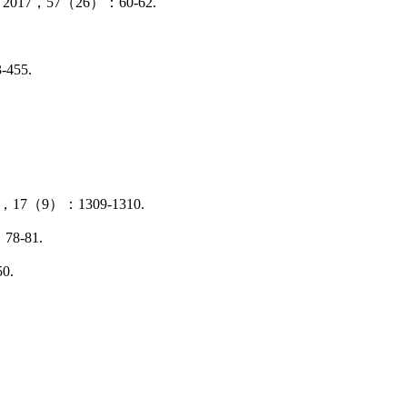
，57（26）：60-62.
55.
9）：1309-1310.
-81.
0.