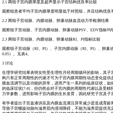
2.1 两组子宫内膜厚度及超声显示子宫结构优良率比较
观察组患者平均子宫内膜厚度明显低于对照组，并且结构优良率明显
2.2 两组子宫动脉、内膜动脉、卵巢动脉血流动力学检测结果
观察组子宫动脉、子宫内膜动脉、卵巢动脉PSV、EDV指标均明显
2.3 两组子宫动脉、内膜动脉、卵巢动脉RI、PI指标比较
观察组子宫动脉（RI、PI）、子宫内膜动脉（RI、PI）、卵巢
0.05）。见表4。
3 讨论
生理学研究结果表明女性受生理性月经周期循环的影响，其子
构只有正常周期性的代谢才可为子宫内膜周期性动态变化提供血
膜血流调节以及功能的异常，进而产生一系列的临床症状，如
的临床症状[7-8]，但仍然会对子宫内膜的周期性代谢以及
力学参数，进而影响子宫内膜的生长发育，因此研究子宫及子宫
有学者提出子宫血液供应及内膜血流灌注异常减少是造成育龄期
导致子宫螺旋动脉向滋养层内浸润障碍，不能为滋养层提供充足