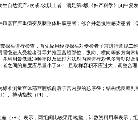
生自然流产2次或2次以上者，满足第8版《妇产科学》[4]中复
生殖器官严重病变及脑垂体肿瘤患者；④合并急慢性感染患者；
超声诊断仪及配套探头进行检查，首先应用经腹探头对受检者子宫进行常
后缓慢进入受检者引导并推至宫颈部位，纵向、横向等多方向常
，并利用最低脉冲频率以及滤过方法对内膜进行彩色多普勒以及
者之间的角度应尽量小于60°，且取样容积不应过大，调整合
标准测量宫体部宫腔线前后子宫内膜的总厚径；结构优良率判断
I）、搏动指数（PI）。
准差（x±s）表示，两组间比较采用t检验；计数资料用率表示，组间