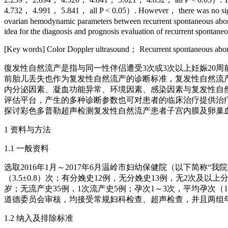
4.732， 4.991， 5.841， all P < 0.05）. However， there was no signifi
ovarian hemodynamic parameters between recurrent spontaneous abort
idea for the diagnosis and prognosis evaluation of recurrent spontaneo
[Key words] Color Doppler ultrasound； Recurrent spontaneous 
復发性自然流产是指与同一性伴侣遭受3次或3次以上妊娠20
前胎儿丢失也作为复发性自然流产的诊断标准，复发性自然流产
内分泌因素、凝血功能异常、环境因素、感染因素与复发性自
评估平台，产生的多种诊断参数也可对患者的临床治疗提供治疗
探讨彩色多普勒超声检测复发性自然流产患者子宫内膜及卵巢
1 资料与方法
1.1 一般资料
选取2016年1月～2017年6月温岭市妇幼保健院（以下简称“我
（3.5±0.8）次；有分娩史12例，无分娩史13例，无2次及以
岁；无流产史35例，1次流产史5例；孕次1～3次，平均孕次（
道德委员会审核，均接受常规妇科检查、超声检查，并且两组年龄比
1.2 纳入及排除标准