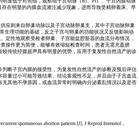
明显低于对照组，观察组子宫动脉（RI、PI）、子宫内膜动脉
并且存在明显的内膜血流灌注减少现象，进而导致受精卵着床、早
液供应则来自卵巢动脉以及子宫动脉卵巢支，其中子宫动脉卵巢
巢正常生理功能的基础，反之子宫与卵巢的功能状况又反馈影响动
观、定性地观察受检者卵巢、子宫能盆腔脏器的血流分布情况，
检查操作更为简便，能够有效缩短检查时间，患者无需充盈膀
面较传统经腹超声具有明显的优势，应用于复发性自然流产的诊
步判断子宫内膜的接受性，为复发性自然流产的诊断及预后评估
本容量过小可能导致结果、结论客观性不足，并且由于子宫血流
有无其他不孕原因，或血流异常时明确内分泌紊乱情况以及是否
current spontaneous abortion patients [J]. J Reprod Immunol，