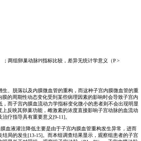
5）；两组卵巢动脉PI指标比较，差异无统计学意义（P >
增生、脱落以及内膜微血管的重构，而这种子宫内膜微血管的重
宫内膜的周期性动态变化受到某些病理因素的影响时会导致子宫内
低，而子宫内膜血流动力学指标变化微小的患者则不会出现明显
程度上反映其卵巢功能，雌激素的浓度直接影响子宫动脉的血流动
指导具有重要意义[9-11]。
内膜血液灌注降低主要是由于子宫内膜血管重构发生异常，进而
的发生[13-15]。而本组调查结果显示，观察组患者的子宫