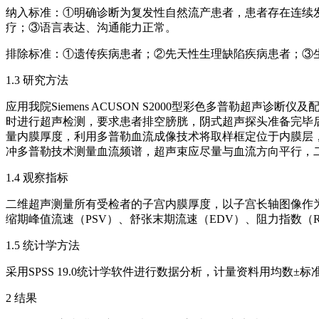
纳入标准：①明确诊断为复发性自然流产患者，患者存在连续发
疗；③语言表达、沟通能力正常。
排除标准：①遗传疾病患者；②先天性生理缺陷疾病患者；③
1.3 研究方法
应用我院Siemens ACUSON S2000型彩色多普勒
时进行超声检测，要求患者排空膀胱，阴式超声探头准备完毕
量内膜厚度，利用多普勒血流成像技术将取样框定位于内膜层
冲多普勒技术测量血流频谱，超声束应尽量与血流方向平行，二
1.4 观察指标
二维超声测量所有受检者的子宫内膜厚度，以子宫长轴图像作为
缩期峰值流速（PSV）、舒张末期流速（EDV）、阻力指数（R
1.5 统计学方法
采用SPSS 19.0统计学软件进行数据分析，计量资料用均数±标
2 结果