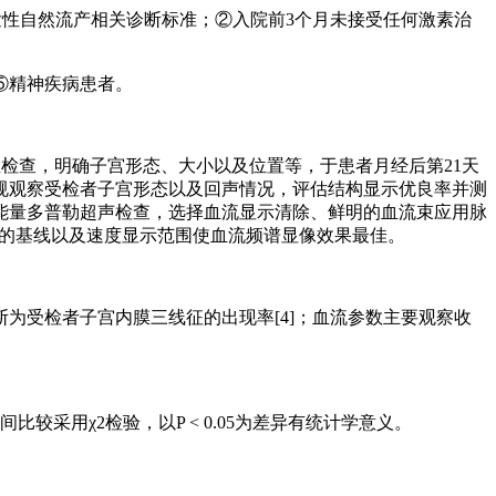
发性自然流产相关诊断标准；②入院前3个月未接受任何激素治
⑤精神疾病患者。
规二维检查，明确子宫形态、大小以及位置等，于患者月经后第21天
规观察受检者子宫形态以及回声情况，评估结构显示优良率并测
能量多普勒超声检查，选择血流显示清除、鲜明的血流束应用脉
理的基线以及速度显示范围使血流频谱显像效果最佳。
为受检者子宫内膜三线征的出现率[4]；血流参数主要观察收
比较采用χ2检验，以P < 0.05为差异有统计学意义。