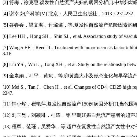
[3] 符梅，徐克惠.復发性自然流产夫妇的病因分析[J].中华妇幼临床
[4] 谢幸.妇产科学[M].北京：人民卫生出版社，2013：231-232.
[5] 谷春会，梁文君，付璐璐，等.复发性自然流产危险因素的研究进展[
[6] Lee HH，Hong SH，Shin SJ，et al. Association study of vascular 
[7] Winger EE，Reed JL. Treatment with tumor necrosis factor inhi
8-16.
[8] Liu YS，Wu L，Tong XH，et al. Study on the relationship bet
[9] 金素娟，叶平，黄斌，等.卵黄囊大小及形态变化与早孕流产关系[J
[10] Mei S，Tan J，Chen H，et al. Changes of CD4+CD25 high regula
2247.
[11] 钟小烨，崔艳萍.复发性自然流产150例病因分析[J].当代医学，2
[12] 刘玉昆，刘颖琳，杜涛，等.早期妊娠自然流产患者的超声表现
[13] 程军，范瑾，吴爱华，等.超声在复发性自然流产女性中对子宫