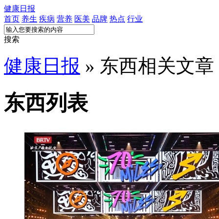
健康日报
首页
养生
疾病
营养
医美
品牌
热点
行业
搜索
健康日报
» 东西相关文章
东西列表