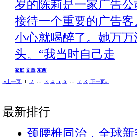
岁的陈莉是一家广告公
接待一个重要的广告客
小心就喝醉了。她万万
头。“我当时自己走
家庭
文章
东西
«上一页
1
2
…
3
4
5
6
…
7
8
下一页»
最新排行
颈腰椎同治，全球新突破！