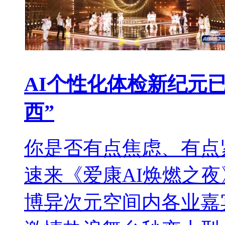
AI个性化体检新纪元
西”
你是否有点焦虑、有点
速来《爱康AI焕燃之
博异次元空间内各业嘉