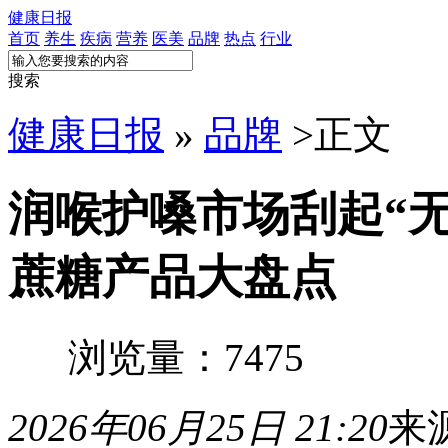
健康日报
首页
养生
疾病
营养
医美
品牌
热点
行业
搜索
健康日报
»
品牌
>
正文
润喉护嗓市场刮起“
蔗糖产品大盘点
浏览量：7475
2026年06月25日 21:20
来