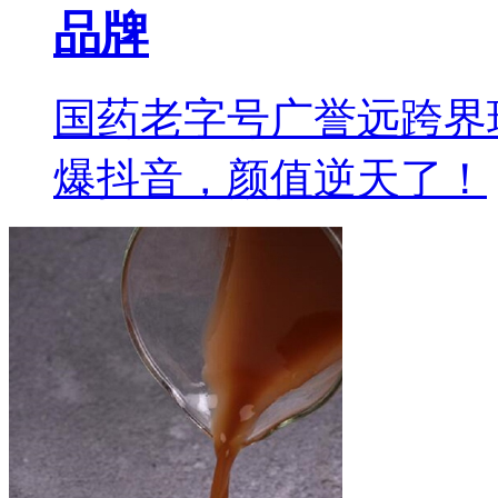
品牌
国药老字号广誉远跨界
爆抖音，颜值逆天了！