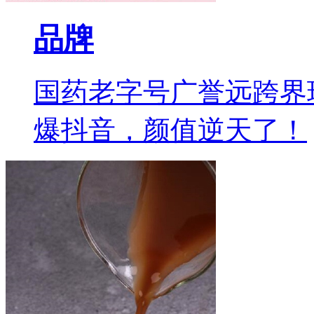
品牌
国药老字号广誉远跨界
爆抖音，颜值逆天了！