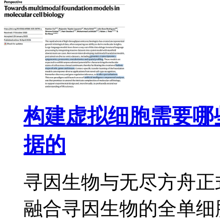
构建虚拟细胞需要哪
据的
寻因生物与无尽方舟正
融合寻因生物的全单细