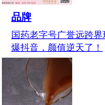
品牌
国药老字号广誉远跨界
爆抖音，颜值逆天了！