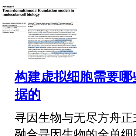
构建虚拟细胞需要哪
据的
寻因生物与无尽方舟正
融合寻因生物的全单细