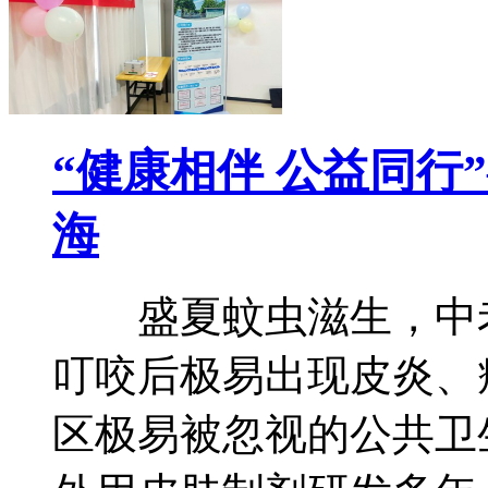
“健康相伴 公益同行
海
盛夏蚊虫滋生，中老
叮咬后极易出现皮炎、
区极易被忽视的公共卫