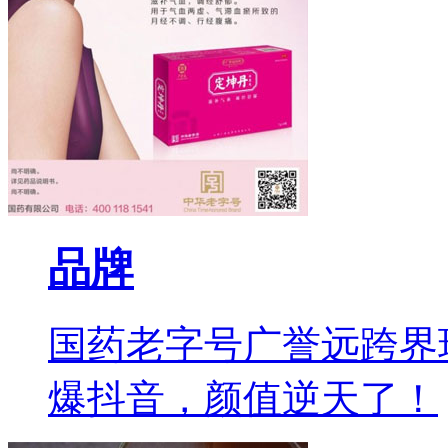
品牌
国药老字号广誉远跨界
爆抖音，颜值逆天了！