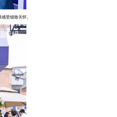
隙感受细致关怀。