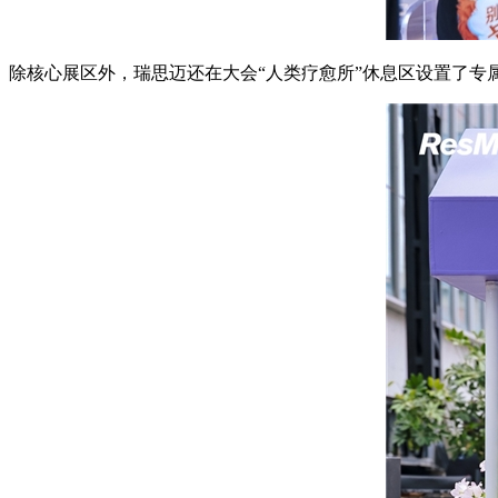
除核心展区外，瑞思迈还在大会“人类疗愈所”休息区设置了