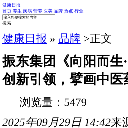
健康日报
首页
养生
疾病
营养
医美
品牌
热点
行业
搜索
健康日报
»
品牌
>
正文
振东集团《向阳而生·
创新引领，擘画中医
浏览量：5479
2025年09月29日 14:42
来