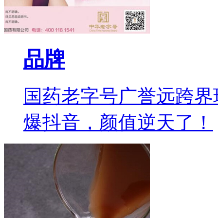
品牌
国药老字号广誉远跨界
爆抖音，颜值逆天了！