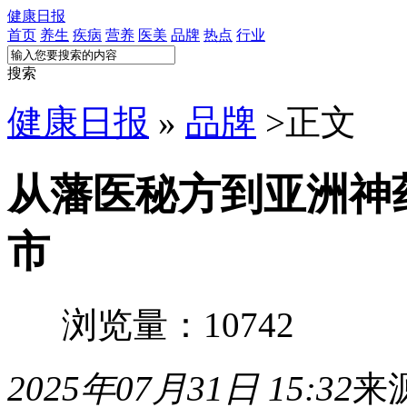
健康日报
首页
养生
疾病
营养
医美
品牌
热点
行业
搜索
健康日报
»
品牌
>
正文
从藩医秘方到亚洲神
市
浏览量：10742
2025年07月31日 15:32
来