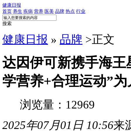
健康日报
首页
养生
疾病
营养
医美
品牌
热点
行业
搜索
健康日报
»
品牌
>
正文
达因伊可新携手海王
学营养+合理运动”
浏览量：12969
2025年07月01日 10:56
来