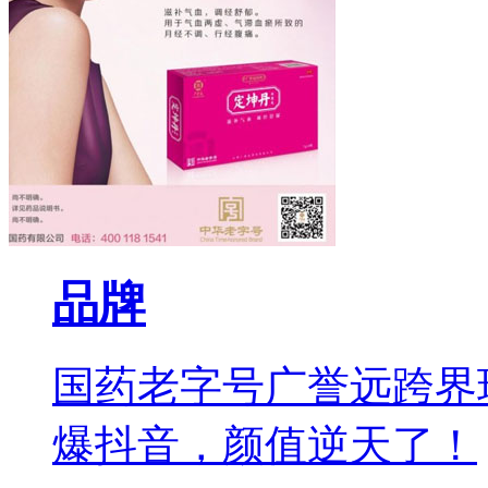
品牌
国药老字号广誉远跨界
爆抖音，颜值逆天了！