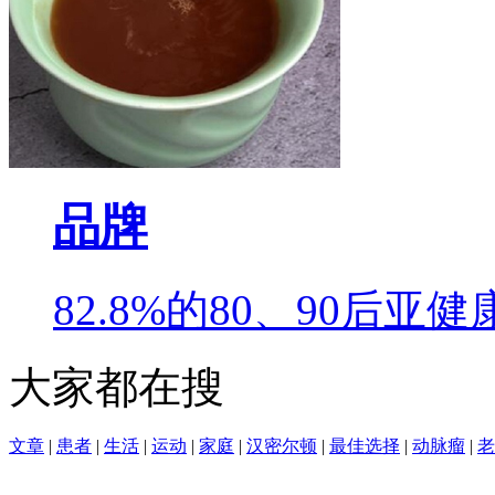
品牌
82.8%的80、90后
大家都在搜
文章
|
患者
|
生活
|
运动
|
家庭
|
汉密尔顿
|
最佳选择
|
动脉瘤
|
老