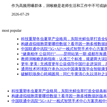
作为高频用嗓群体，润喉糖是老师生活和工作中不可或缺
2026-07-29
most popular
科技重塑冬虫夏草产业格局，东阳光鲜虫草打造全
构建虚拟细胞需要哪些数据？看寻因一胞多维数据
中国联通中讯院“5G+AI“一栈式智慧手术中心方
“健康相伴 公益同行”——昆明站第一期 成都市海
教师润喉糖选购指南：认准三个标准，规避两大误
更年·更美 | 无感度更年公益倡导中国行走进深圳
通用技术环球医疗承办2026中国康复医学会智能
破解职场身心耗竭困局：同仁牛黄清心丸以清补之
科技重塑冬虫夏草产业格局，东阳光鲜虫草打造全链条标
构建虚拟细胞需要哪些数据？看寻因一胞多维数据的版本
中国联通中讯院“5G+AI“一栈式智慧手术中心方案亮相