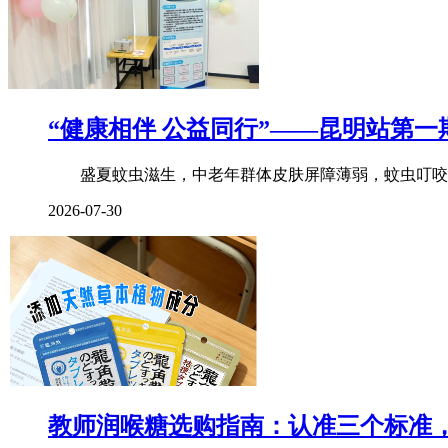
“健康相伴 公益同行”——昆明站第一
盛夏蚊虫滋生，中老年群体皮肤屏障薄弱，蚊虫叮咬后
2026-07-30
教师润喉糖选购指南：认准三个标准