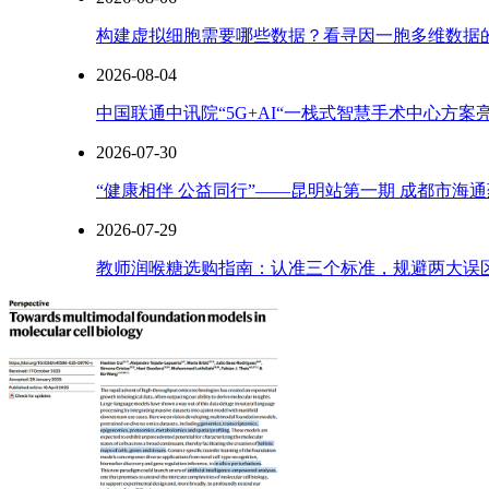
构建虚拟细胞需要哪些数据？看寻因一胞多维数据
2026-08-04
中国联通中讯院“5G+AI“一栈式智慧手术中心方
2026-07-30
“健康相伴 公益同行”——昆明站第一期 成都市海
2026-07-29
教师润喉糖选购指南：认准三个标准，规避两大误