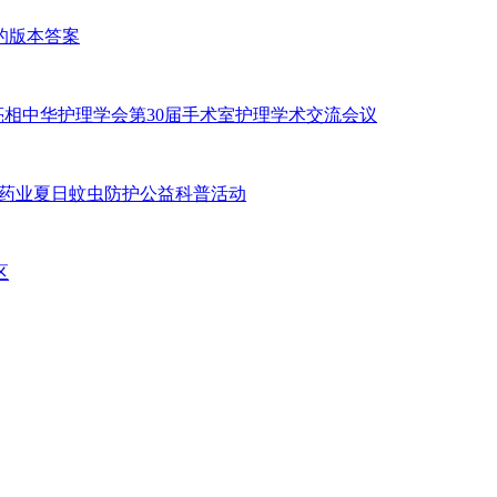
的版本答案
案亮相中华护理学会第30届手术室护理学术交流会议
通药业夏日蚊虫防护公益科普活动
区