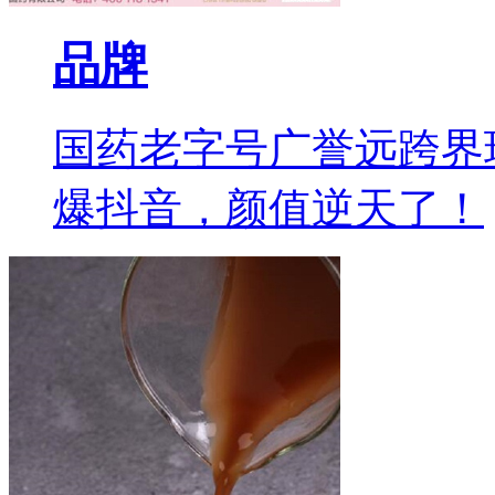
品牌
国药老字号广誉远跨界
爆抖音，颜值逆天了！