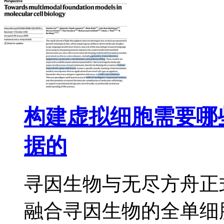
构建虚拟细胞需要哪
据的
寻因生物与无尽方舟正
融合寻因生物的全单细