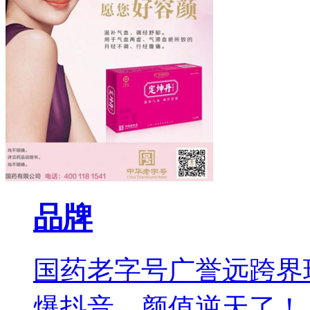
品牌
国药老字号广誉远跨界
爆抖音，颜值逆天了！