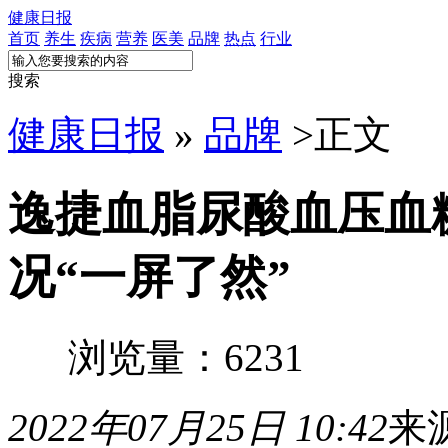
健康日报
首页
养生
疾病
营养
医美
品牌
热点
行业
搜索
健康日报
»
品牌
>
正文
逸捷血脂尿酸血压血
况“一屏了然”
浏览量：6231
2022年07月25日 10:42
来