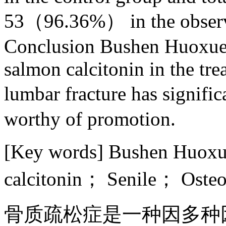
53（96.36%） in the obser
Conclusion Bushen Huoxue
salmon calcitonin in the tre
lumbar fracture has signific
worthy of promotion.
[Key words] Bushen Huox
calcitonin； Senile； Osteop
骨质疏松症是一种因多种因