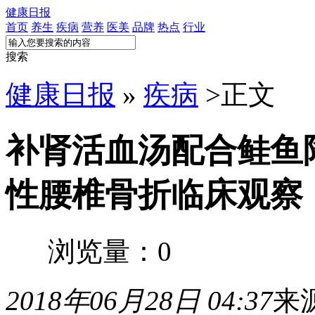
健康日报
首页
养生
疾病
营养
医美
品牌
热点
行业
搜索
健康日报
»
疾病
>
正文
补肾活血汤配合鲑鱼
性腰椎骨折临床观察
浏览量：0
2018年06月28日 04:37
来