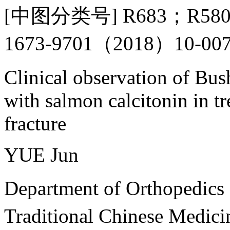
[中图分类号] R683；R58
1673-9701（2018）10-007
Clinical observation of B
with salmon calcitonin in tr
fracture
YUE Jun
Department of Orthopedic
Traditional Chinese Med