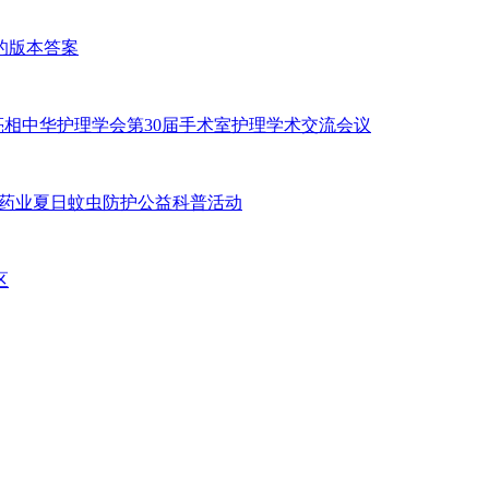
的版本答案
案亮相中华护理学会第30届手术室护理学术交流会议
通药业夏日蚊虫防护公益科普活动
区