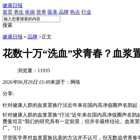
健康日报
首页
养生
疾病
营养
医美
品牌
热点
行业
搜索
健康日报
»
品牌
>
正文
花数十万“洗血”求青春？血浆
浏览量：11935
2026年06月29日 15:49
来源于：网络
分享:
针对健康人群的血浆置换疗法近年来在国内高净值圈声名鹊起
针对健康人群的血浆置换“疗法”近年来在国内高净值圈声名
费曼坦言“我们的研究具有一定前景，但并非最终结论。血浆置
广。”[1]
尽管医学界对血浆置换抗衰的方法并不认可，但无数追求青春