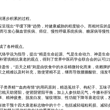
间逐步积累的过程。
呈现出“平缓下降”趋势，对健康威胁的程度较小。而相对应的
而引发心脑血管疾病、癌症、慢性呼吸系统疾病、糖尿病等慢性非
成了各种观点。
络学说为指导，提出“精是生命起源、气是生命动力、神是生命体
补肾填精抗衰老的观点，得到了世界中医药学会联合会的认可[2]
母遗传，“后天之精”则是由饮食中的水谷精微转化而来，依赖脾
天之精难以及时补充，致使肾精不足，继而导致腰膝酸软、须发
子类养精”“血肉有情”的用药原则，精选菟丝子、枸杞子、五味
巴戟天助肾阳，使肾阴肾阳平衡，加上人参扶助元气，牛膝补肝肾
、精神疲惫、脱发白发、皱纹增加、性功能下降等衰老症状，发
有效干预十四大衰老标志物中的十个，包括减轻端粒耗损、减轻