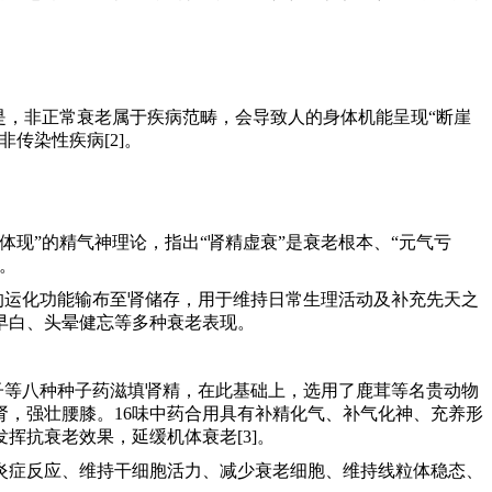
是，非正常衰老属于疾病范畴，会导致人的身体机能呈现“断崖
传染性疾病[2]。
现”的精气神理论，指出“肾精虚衰”是衰老根本、“元气亏
。
的运化功能输布至肾储存，用于维持日常生理活动及补充先天之
早白、头晕健忘等多种衰老表现。
子等八种种子药滋填肾精，在此基础上，选用了鹿茸等名贵动物
，强壮腰膝。16味中药合用具有补精化气、补气化神、充养形
挥抗衰老效果，延缓机体衰老[3]。
炎症反应、维持干细胞活力、减少衰老细胞、维持线粒体稳态、