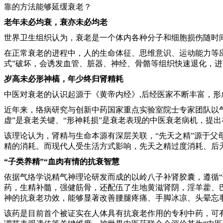
靠的方法能够延缓衰老？
老年未必均衰，衰亦未必均老
世界卫生组织认为，衰老是一个体内各种分子和细胞损伤随时
在正常衰老的进程中，人的生命体征、思维意识、运动能力等应
式”破坏，会诱发血管、脏器、神经、骨骼等组织快速退化，进
岁高未必形神
槁，
年少终归肾精耗
中医对衰老的认识起源于《黄帝内经》,后经医家不断丰富，形
近年来，络病研究与创新中药国家重点实验室院士专家团队以气
虚”是衰老关键、“形神耗损”是衰老表现的中医衰老病机，提出
该理论认为，肾精与生命本源有深层关联，“先天之精”源于父
精的消耗。而现代人受生活方式影响，先天之精过度消耗、后
“子类养精”“血肉有情的
抗衰智慧
依据气络学说精气神理论研发而成的以岭八子补肾胶囊，遵循“
药，生精补髓，强健筋骨，还配伍了生地黄滋肾阴，淫羊藿、
神的抗衰老功效，能够显著改善腰腿疼痛、手脚冰凉、头晕忘事
该药是目前首个被证实在人体具有抗衰老作用的专利中药，可