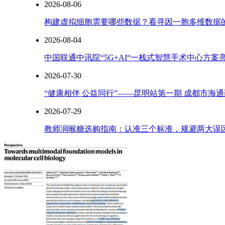
2026-08-06
构建虚拟细胞需要哪些数据？看寻因一胞多维数据
2026-08-04
中国联通中讯院“5G+AI“一栈式智慧手术中心方
2026-07-30
“健康相伴 公益同行”——昆明站第一期 成都市海
2026-07-29
教师润喉糖选购指南：认准三个标准，规避两大误