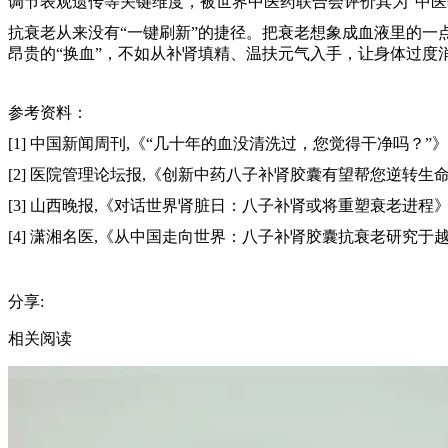
调节表观遗传等关键维度，被世界中医药联合会评价其为“中医药
抗衰老从来没有“一键刷新”的捷径。把衰老想象成血液里的一
昂贵的“换血”，不如从补肾填精、温扶元气入手，让身体过度消
参考资料：
[1] 中国新闻周刊,《“几十年的血没清洗过，您觉得干净吗？”》,202
[2] 医院管理论坛报,《创新中药八子补肾胶囊有望帮您逆转生命时钟》
[3] 山西晚报,《对话世界肾脏日：八子补肾或将重塑衰老进程》,202
[4] 潇湘名医,《从中国走向世界：八子补肾胶囊抗衰老研究于越南国
分享:
相关阅读