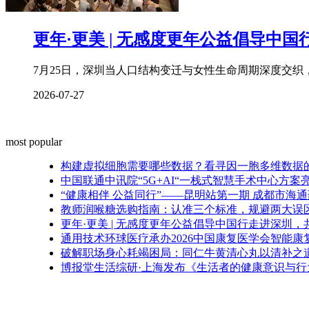
更年·更美 | 无感度更年公益倡导中国
7月25日，深圳当人口结构变迁与女性生命周期深度交
2026-07-27
most popular
构建虚拟细胞需要哪些数据？看寻因一胞多维数据
中国联通中讯院“5G+AI“一栈式智慧手术中心方
“健康相伴 公益同行”——昆明站第一期 成都市海
教师润喉糖选购指南：认准三个标准，规避两大误
更年·更美 | 无感度更年公益倡导中国行走进深圳
通用技术环球医疗承办2026中国康复医学会智能
破解职场身心耗竭困局：同仁牛黄清心丸以清补之
博报堂生活综研·上海发布《生活者的健康意识与行为