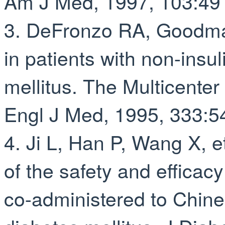
Am J Med, 1997, 103:49
3. DeFro
nzo RA, Goodman
in patients with non⁃insu
mellitus. The Multicente
Engl J Med, 1995, 333:5
4. Ji L, Han P, Wang X, et
of the safety and efficacy
co⁃administered to Chine