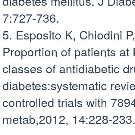
diabetes mellitus. J Diab
7:727⁃736.
5. Esposito K, Chiodini P, 
Proportion of patients at
classes of antidiabetic dr
diabetes:systematic rev
co
ntrolled trials with 78
me
tab,2012, 14:228⁃233