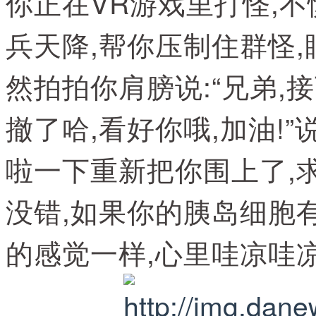
你正在VR游戏里打怪,不
兵天降,帮你压制住群怪
然拍拍你肩膀说:“兄弟,
撤了哈,看好你哦,加油!
啦一下重新把你围上了,
没错,如果你的胰岛细胞有
的感觉一样,心里哇凉哇