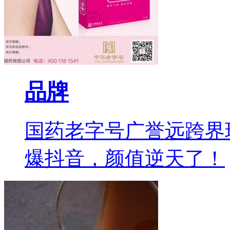
品牌
国药老字号广誉远跨界
爆抖音，颜值逆天了！