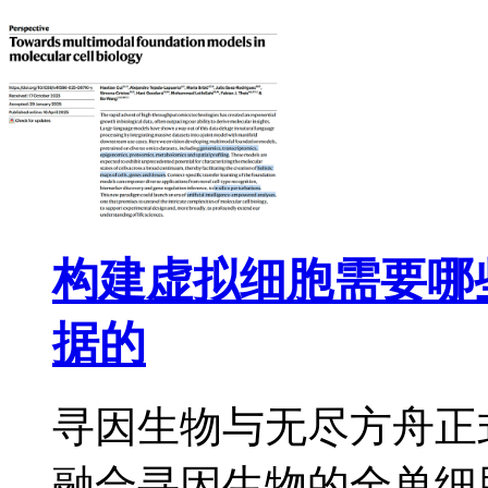
构建虚拟细胞需要哪
据的
寻因生物与无尽方舟正
融合寻因生物的全单细