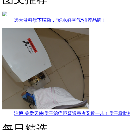
远大健科旗下璞勒，”好水好空气“推荐品牌！
淄博·关爱天使|质子治疗距普通患者又近一步！质子救助
每日精选