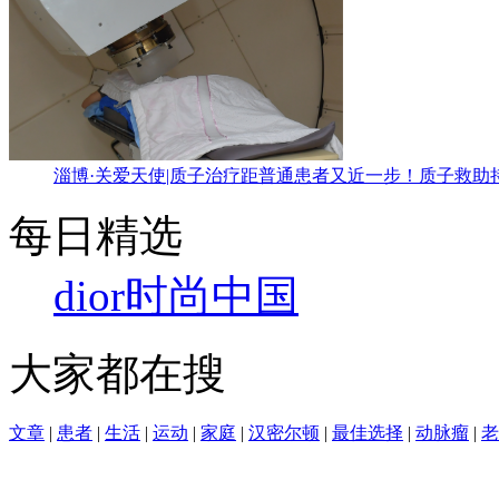
淄博·关爱天使|质子治疗距普通患者又近一步！质子救助
每日精选
dior
时尚中国
大家都在搜
文章
|
患者
|
生活
|
运动
|
家庭
|
汉密尔顿
|
最佳选择
|
动脉瘤
|
老