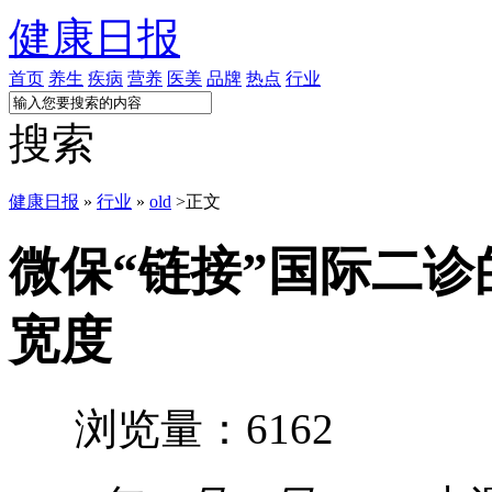
健康日报
首页
养生
疾病
营养
医美
品牌
热点
行业
搜索
健康日报
»
行业
»
old
>
正文
微保“链接”国际二
宽度
浏览量：6162