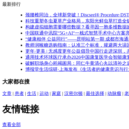
最新排行
颈腰椎同治，全球新突破！Discseel® Procedure
科技重塑冬虫夏草产业格局，东阳光鲜虫草打造全
构建虚拟细胞需要哪些数据？看寻因一胞多维数据
中国联通中讯院“5G+AI“一栈式智慧手术中心方
“健康相伴 公益同行”——昆明站第一期 成都市海
教师润喉糖选购指南：认准三个标准，规避两大误
更年·更美 | 无感度更年公益倡导中国行走进深圳
通用技术环球医疗承办2026中国康复医学会智能
破解职场身心耗竭困局：同仁牛黄清心丸以清补之
博报堂生活综研·上海发布《生活者的健康意识与行为
大家都在搜
文章
|
患者
|
生活
|
运动
|
家庭
|
汉密尔顿
|
最佳选择
|
动脉瘤
|
老
友情链接
查看全部