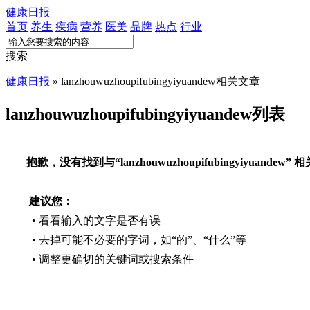
健康日报
首页
养生
疾病
营养
医美
品牌
热点
行业
搜索
健康日报
» lanzhouwuzhoupifubingyiyuandew相关文章
lanzhouwuzhoupifubingyiyuandew列表
抱歉，没有找到与“
lanzhouwuzhoupifubingyiyuandew
” 
建议您：
• 看看输入的文字是否有误
• 去掉可能不必要的字词，如“的”、“什么”等
• 调整更确切的关键词或搜索条件