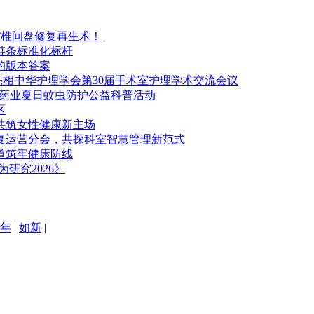
·DST椎间盘修复再生术！
链条标准化标杆
的版本答案
案亮相中华护理学会第30届手术室护理学术交流会议
通药业夏日蚊虫防护公益科普活动
区
，共筑女性健康新主场
康复运营分会，共探科室智慧管理新范式
道筑牢健康防线
研究2026》
年
|
如新
|