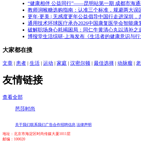
“健康相伴 公益同行”——昆明站第一期 成都市海
教师润喉糖选购指南：认准三个标准，规避两大误
更年·更美 | 无感度更年公益倡导中国行走进深圳
通用技术环球医疗承办2026中国康复医学会智能
破解职场身心耗竭困局：同仁牛黄清心丸以清补之
博报堂生活综研·上海发布《生活者的健康意识与行为
大家都在搜
文章
|
患者
|
生活
|
运动
|
家庭
|
汉密尔顿
|
最佳选择
|
动脉瘤
|
老
友情链接
查看全部
芭莎时尚
关于我们
联系我们
广告合作
招聘信息
法律声明
地址：北京市海淀区时尚传媒大厦1011层
邮编：100020