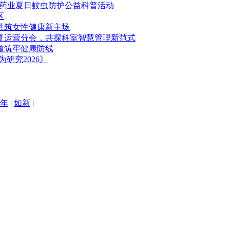
通药业夏日蚊虫防护公益科普活动
区
，共筑女性健康新主场
康复运营分会，共探科室智慧管理新范式
道筑牢健康防线
研究2026》
年
|
如新
|