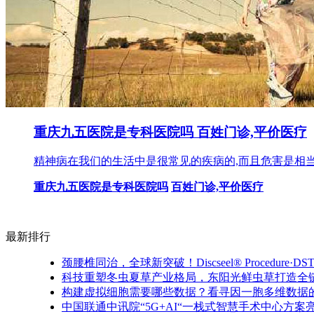
重庆九五医院是专科医院吗 百姓门诊,平价医疗
精神病在我们的生活中是很常见的疾病的,而且危害是相
重庆九五医院是专科医院吗
百姓门诊,平价医疗
最新排行
颈腰椎同治，全球新突破！Discseel® Procedure
科技重塑冬虫夏草产业格局，东阳光鲜虫草打造全
构建虚拟细胞需要哪些数据？看寻因一胞多维数据
中国联通中讯院“5G+AI“一栈式智慧手术中心方