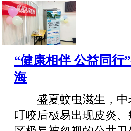
“健康相伴 公益同行
海
盛夏蚊虫滋生，中老
叮咬后极易出现皮炎、
区极易被忽视的公共卫