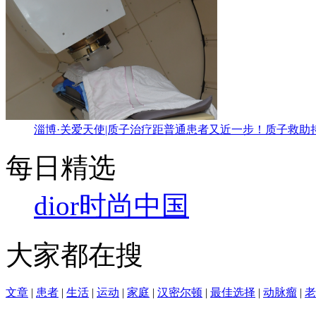
淄博·关爱天使|质子治疗距普通患者又近一步！质子救助
每日精选
dior
时尚中国
大家都在搜
文章
|
患者
|
生活
|
运动
|
家庭
|
汉密尔顿
|
最佳选择
|
动脉瘤
|
老